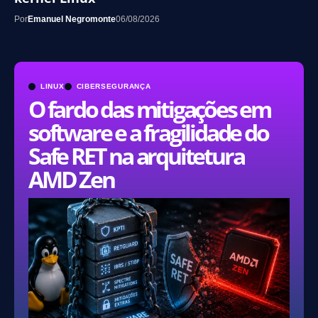
Por
Emanuel Negromonte
06/08/2026
LINUX
CIBERSEGURANÇA
O fardo das mitigações em
software e a fragilidade do
Safe RET na arquitetura
AMD Zen