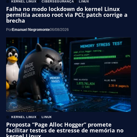
KERNEL LINUX
CIBERSEGURANÇA
LINUX
Falha no modo lockdown do kernel Linux
permitia acesso root via PCI; patch corrige a
brecha
Por
Emanuel Negromonte
06/08/2026
KERNEL LINUX
LINUX
Proposta “Page Alloc Hogger” promete
facilitar testes de estresse de memória no
kernel Linux