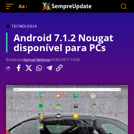
Aa
TECNOLOGIA
Android 7.1.2 Nougat
disponível para PCs
Escrito por
Samuel Barbosa
23/06/2017 13:00