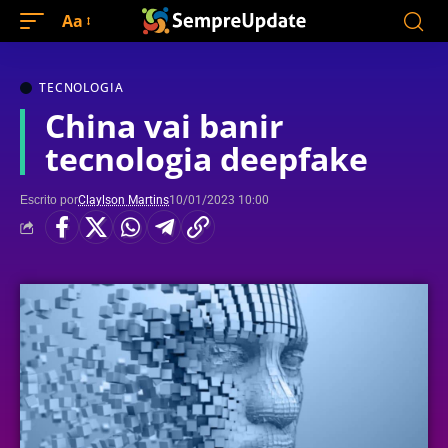
Aa
TECNOLOGIA
China vai banir
tecnologia deepfake
Escrito por
Claylson Martins
10/01/2023 10:00