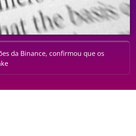
ções da Binance, confirmou que os
ake