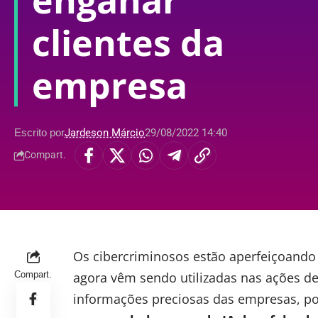
enganar
clientes da
empresa
Escrito por
Jardeson Márcio
29/08/2022 14:40
Compart.
Os cibercriminosos estão aperfeiçoando
Compart.
agora vêm sendo utilizadas nas ações d
informações preciosas das empresas, p