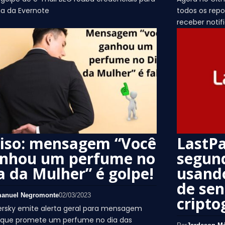
a da Evernote
todos os repo
receber notif
iso: mensagem “Você
LastPa
nhou um perfume no
segund
a da Mulher” é golpe!
usando
de se
anuel Negromonte
02/03/2023
cripto
ersky emite alerta geral para mensagem
a que promete um perfume no dia das