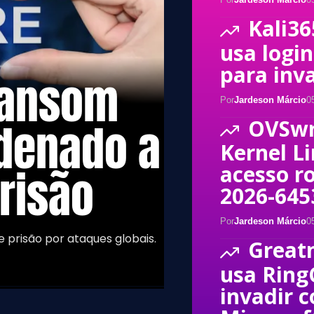
Kali36
usa logi
para inv
Ransom
Por
Jardeson Márcio
0
ndenado a
OVSwr
Kernel L
acesso ro
risão
2026-645
Por
Jardeson Márcio
0
 prisão por ataques globais.
Great
usa Ring
invadir 