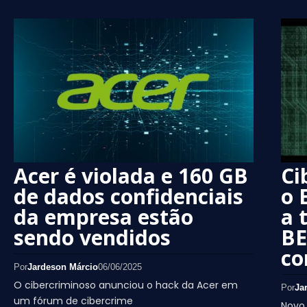
Acer é violada e 160 GB
Ci
de dados confidenciais
o 
da empresa estão
a 
sendo vendidos
BE
co
Por
Jardeson Márcio
06/06/2025
O cibercriminoso anunciou o hack da Acer em
Por
Ja
um fórum de cibercrime
Novo 