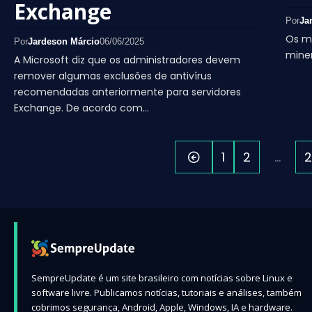
Exchange
Por
Ja
Os ma
Por
Jardeson Márcio
06/06/2025
mine
A Microsoft diz que os administradores devem
remover algumas exclusões de antivírus
recomendadas anteriormente para servidores
Exchange. De acordo com…
1
2
…
2
SempreUpdate é um site brasileiro com notícias sobre Linux e
software livre. Publicamos notícias, tutoriais e análises, também
cobrimos segurança, Android, Apple, Windows, IA e hardware.