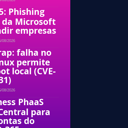
5: Phishing
n da Microsoft
adir empresas
5/08/2026
ap: falha no
inux permite
ot local (CVE-
31)
5/08/2026
ness PhaaS
Central para
contas do