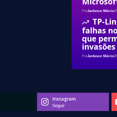
Microsof
Por
Jardeson Márcio
0
TP-Lin
falhas n
que per
invasões
Por
Jardeson Márcio
0
Instagram
Seguir