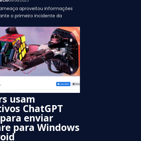
rcio
06/06/2025
ameaça aproveitou informações
nte o primeiro incidente da
rs usam
tivos ChatGPT
 para enviar
re para Windows
oid