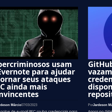
bercriminosos usam
GitHub
Evernote para ajudar
vazam
tornar seus ataques
creden
C ainda mais
dispon
nvincentes
reposi
rdeson Márcio
07/03/2023
Por
Jardeson Má
golpe de e-mail BEC rouba credenciais para
Agora no GitH