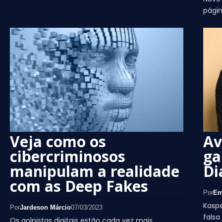
págin
Veja como os
Av
cibercriminosos
ga
manipulam a realidade
Di
com as Deep Fakes
Por
Em
Kasp
Por
Jardeson Márcio
07/03/2023
fals
Os golpistas digitais estão cada vez mais