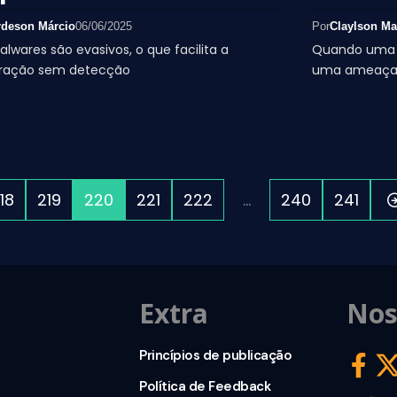
rdeson Márcio
06/06/2025
Por
Claylson Ma
lwares são evasivos, o que facilita a
Quando uma p
ração sem detecção
uma ameaça 
18
219
220
221
222
…
240
241
Extra
Nos
Princípios de publicação
Política de Feedback