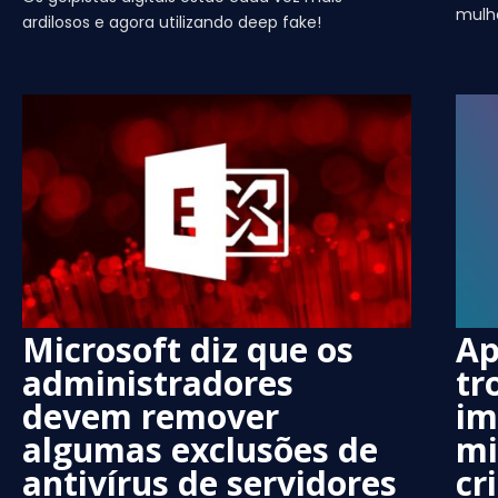
mulh
ardilosos e agora utilizando deep fake!
Microsoft diz que os
Ap
administradores
tr
devem remover
im
algumas exclusões de
mi
antivírus de servidores
cr