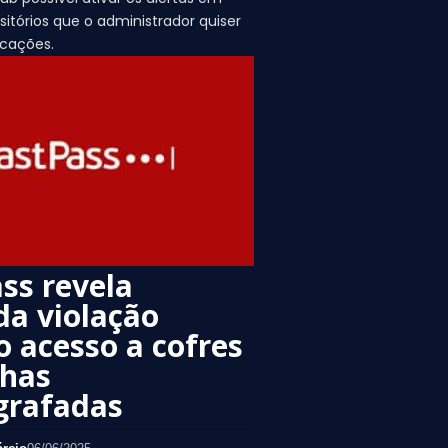
sitórios que o administrador quiser
icações.
ss revela
a violação
 acesso a cofres
nhas
grafadas