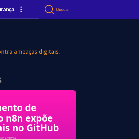
urança
Buscar
ontra ameaças digitais.
s
ento de
o n8n expõe
ais no GitHub
5/08/2026