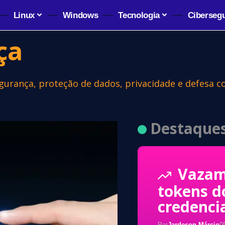
Linux
Windows
Tecnologia
Ciberseg
ça
segurança, proteção de dados, privacidade e defesa c
Destaque
Vazam
tokens d
credenci
Por
Jardeson Márcio
0