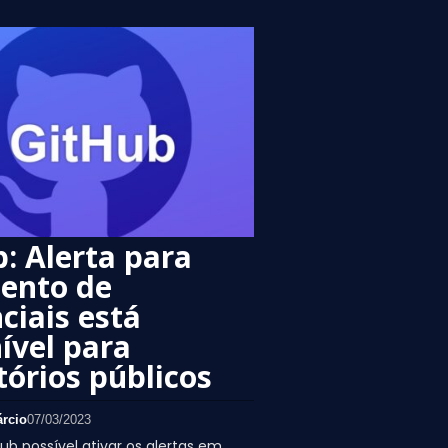
: Alerta para
ento de
ciais está
ível para
tórios públicos
rcio
07/03/2023
ub possível ativar os alertas em