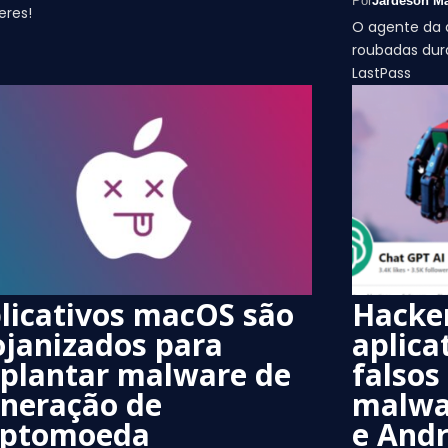
Por
Jardeson Má
eres!
O agente da 
roubadas dura
LastPass
licativos macOS são
Hacke
ojanizados para
aplica
plantar malware de
falsos
neração de
malwa
iptomoeda
e Andr