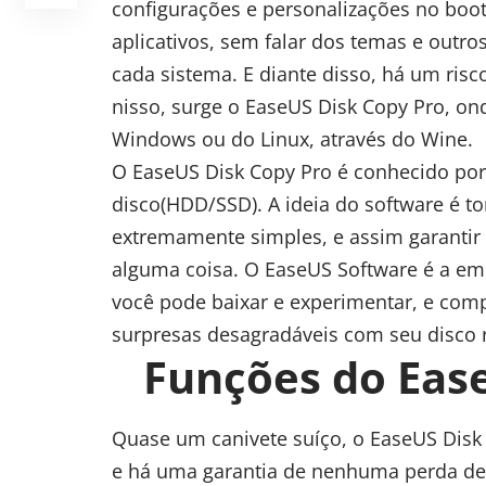
configurações e personalizações no boot
aplicativos, sem falar dos temas e outro
cada sistema. E diante disso, há um risc
nisso, surge o
EaseUS Disk Copy Pro
, on
Windows ou do Linux, através do Wine.
O EaseUS Disk Copy Pro é conhecido po
disco(HDD/SSD)
. A ideia do software é t
extremamente simples, e assim garantir
alguma coisa. O
EaseUS Software
é a emp
você pode baixar e experimentar, e comp
surpresas desagradáveis com seu disco r
Funções do Eas
Quase um canivete suíço, o EaseUS Disk C
e há uma garantia de nenhuma perda de 