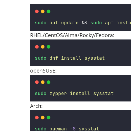
sudo
apt
update
 && 
sudo
apt
inst
RHEL/CentOS/Alma/Rocky/Fedora:
sudo
dnf
install
sysstat
openSUSE:
sudo
zypper
install
sysstat
Arch:
sudo
pacman
-S
sysstat