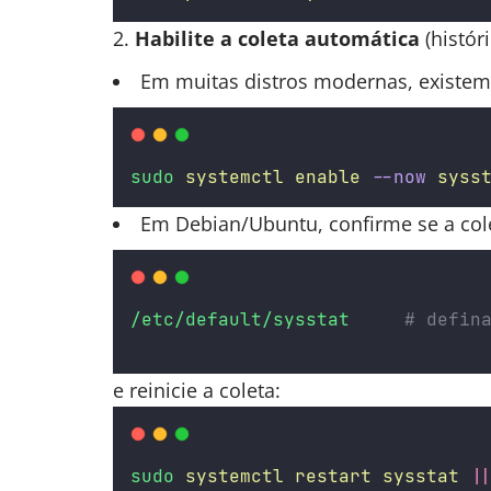
Habilite a coleta automática
(históri
Em muitas distros modernas, existe
sudo
systemctl
enable
--now
syss
Em Debian/Ubuntu, confirme se a cole
/etc/default/sysstat
# defin
e reinicie a coleta:
sudo
systemctl
restart
sysstat
|