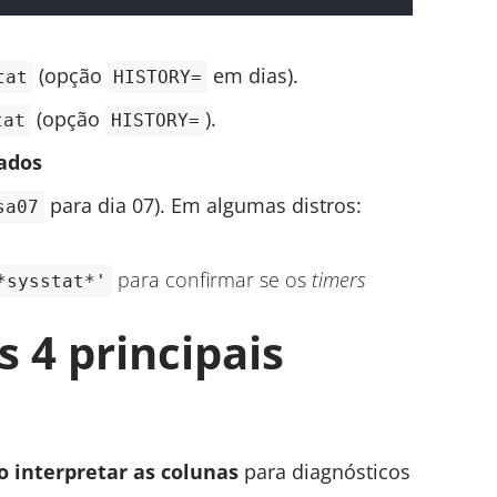
(opção
em dias).
tat
HISTORY=
(opção
).
tat
HISTORY=
vados
para dia 07). Em algumas distros:
sa07
para confirmar se os
timers
*sysstat*'
s 4 principais
 interpretar as colunas
para diagnósticos