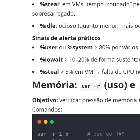
%steal
: em VMs, tempo “roubado” pel
sobrecarregado.
%idle
: ocioso (quanto menor, mais o
Sinais de alerta práticos
%user
ou
%system
> 80% por vários
%iowait
> 10–20% de forma sustentad
%steal
> 5% em VM → falta de CPU no
Memória:
(uso) e
sar -r
Objetivo:
verificar pressão de memória
Comandos:
sar
-r
1
5
# uso de RAM