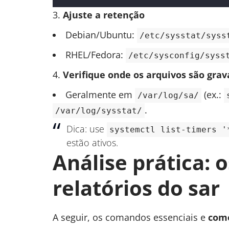
Ajuste a retenção
Debian/Ubuntu:
/etc/sysstat/syss
RHEL/Fedora:
/etc/sysconfig/syss
Verifique onde os arquivos são gra
Geralmente em
(ex.:
/var/log/sa/
.
/var/log/sysstat/
Dica: use
systemctl list-timers '
estão ativos.
Análise prática: o
relatórios do sar
A seguir, os comandos essenciais e
como