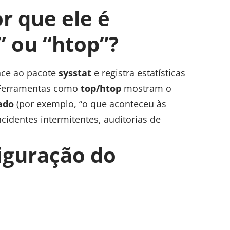
or que ele é
” ou “htop”?
nce ao pacote
sysstat
e registra estatísticas
 Ferramentas como
top/htop
mostram o
ado
(por exemplo, “o que aconteceu às
ncidentes intermitentes, auditorias de
figuração do