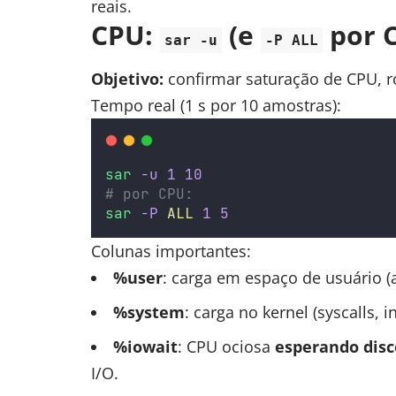
reais.
CPU:
(e
por 
sar -u
-P ALL
Objetivo:
confirmar saturação de CPU, r
Tempo real (1 s por 10 amostras):
sar
-u
1
10
# por CPU:
sar
-P
ALL
1
5
Colunas importantes:
%user
: carga em espaço de usuário (a
%system
: carga no kernel (syscalls, i
%iowait
: CPU ociosa
esperando disc
I/O.