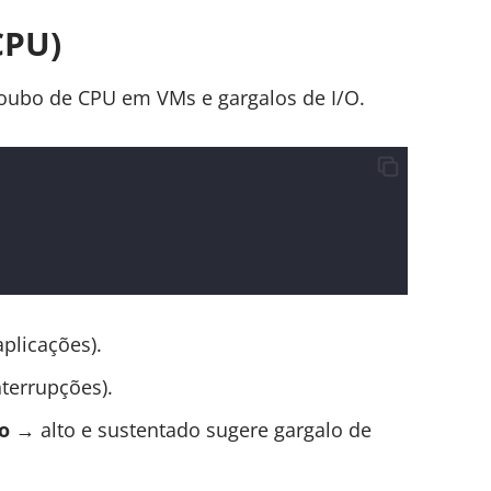
CPU)
oubo de CPU em VMs e gargalos de I/O.
plicações).
nterrupções).
o
→ alto e sustentado sugere gargalo de