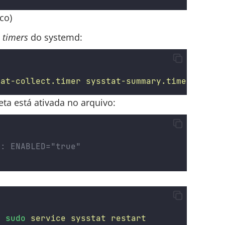
co)
m
timers
do systemd:
tat-collect.timer
sysstat-summary.timer
ta está ativada no arquivo:
a: ENABLED="true"
|
sudo
service
sysstat
restart