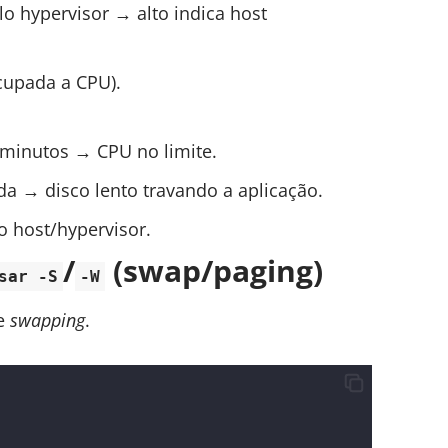
o hypervisor → alto indica host
cupada a CPU).
 minutos → CPU no limite.
a → disco lento travando a aplicação.
 host/hypervisor.
/
(swap/paging)
sar -S
-W
 e
swapping
.