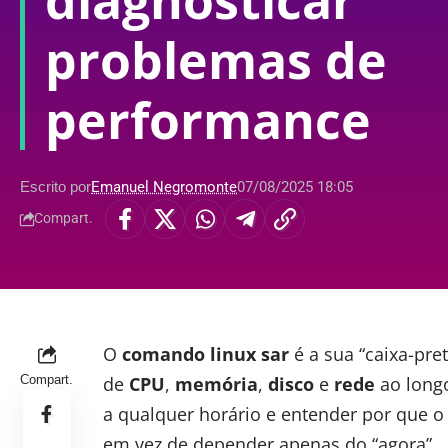
diagnosticar
problemas de
performance
Escrito por
Emanuel Negromonte
07/08/2025 18:05
Compart.
O
comando linux sar
é a sua “caixa-pre
Compart.
de
CPU
,
memória
,
disco
e
rede
ao longo
a qualquer horário e entender por que o 
em vez de depender apenas do “agora”.