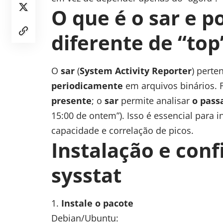
O que é o sar e p
diferente de “top
O
sar
(
System Activity Reporter
) perte
periodicamente
em arquivos binários.
presente
; o
sar
permite analisar
o pass
15:00 de ontem”). Isso é essencial para i
capacidade e correlação de picos.
Instalação e con
sysstat
Instale o pacote
Debian/Ubuntu: