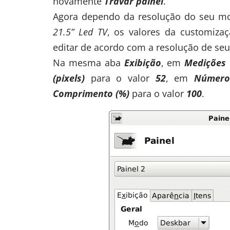
novamente
Travar painel
.
Agora dependo da resolução do seu mo
21.5” Led TV
, os valores da customizaç
editar de acordo com a resolução de seu
Na mesma aba
Exibição
, em
Medições
(pixels)
para o valor
52
, em
N
úmero
Comprimento
(%)
para o valor
100
.