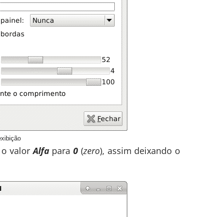
exibição
o valor
Alfa
para
0
(
zero
), assim deixando o