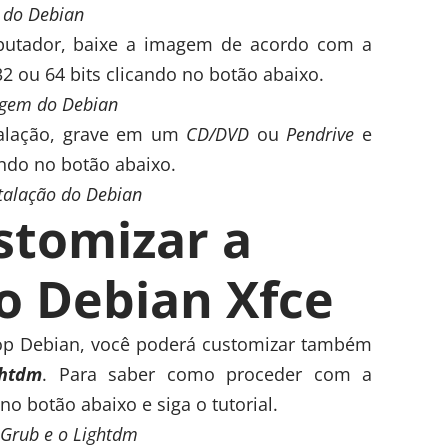
 do Debian
putador, baixe a imagem de acordo com a
2 ou 64 bits clicando no botão abaixo.
gem do Debian
talação, grave em um
CD/DVD
ou
Pendrive
e
ando no botão abaixo.
talação do Debian
tomizar a
o Debian Xfce
op Debian, você poderá customizar também
ghtdm
. Para saber como proceder com a
o botão abaixo e siga o tutorial.
 Grub e o Lightdm