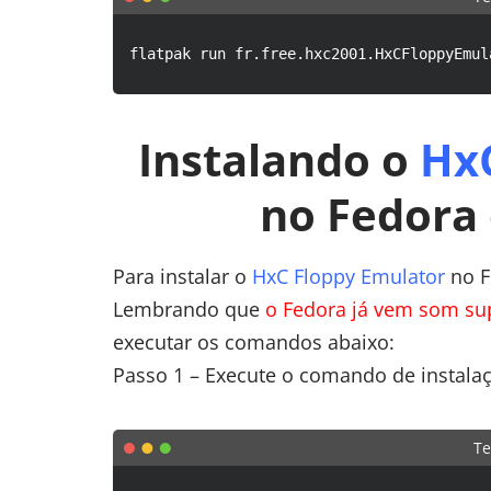
flatpak run fr.free.hxc2001.HxCFloppyEmul
Instalando o
Hx
no Fedora 
Para instalar o
HxC Floppy Emulator
no F
Lembrando que
o Fedora já vem som sup
executar os comandos abaixo:
Passo 1 – Execute o comando de instala
Te