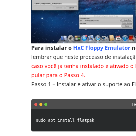
Para instalar o
HxC Floppy Emulator
n
lembrar que neste processo de instalaçã
caso você já tenha instalado e ativado 
pular para o Passo 4.
Passo 1 – Instalar e ativar o suporte ao 
Te
sudo apt install flatpak