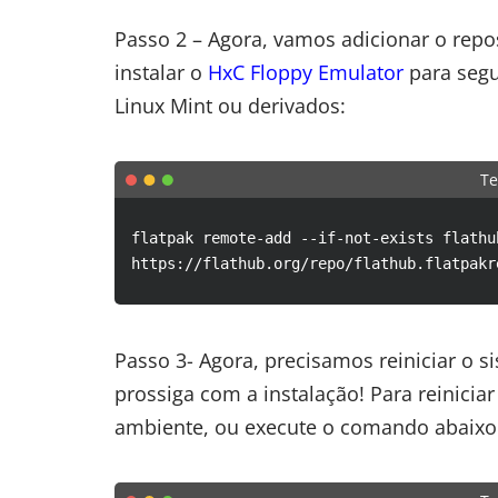
Passo 2 – Agora, vamos adicionar o repo
instalar o
HxC Floppy Emulator
para segu
Linux Mint ou derivados:
Te
flatpak remote-add --if-not-exists flathu
https://flathub.org/repo/flathub.flatpakr
Passo 3- Agora, precisamos reiniciar o si
prossiga com a instalação! Para reinicia
ambiente, ou execute o comando abaixo