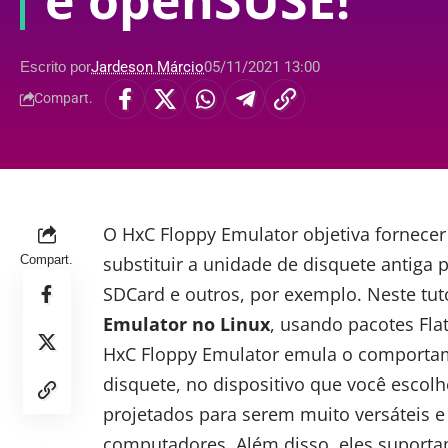
e openSUSE!
Escrito por
Jardeson Márcio
05/11/2021 13:00
Compart.
O HxC Floppy Emulator objetiva fornece
Compart.
substituir a unidade de disquete antig
SDCard e outros, por exemplo. Neste tut
Emulator no
Linux
, usando pacotes Fla
HxC Floppy Emulator
emula o comportame
disquete, no dispositivo que você escol
projetados para serem muito versáteis 
computadores. Além disso, eles suporta