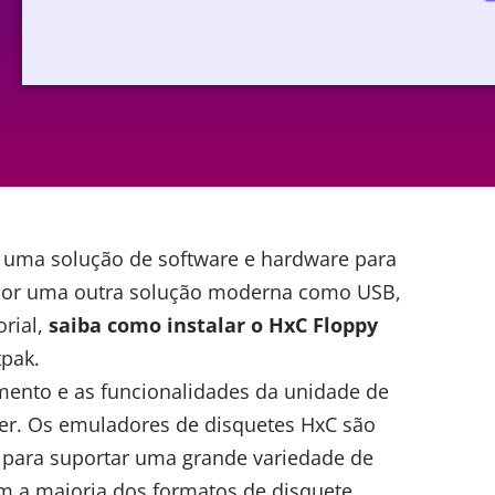
r uma solução de software e hardware para
a por uma outra solução moderna como USB,
orial,
saiba como instalar o HxC Floppy
tpak.
nto e as funcionalidades da unidade de
her. Os emuladores de disquetes HxC são
e para suportar uma grande variedade de
m a maioria dos formatos de disquete