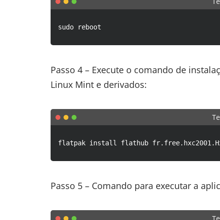
Te
sudo reboot
Passo 4 – Execute o comando de instala
Linux Mint e derivados:
Te
flatpak install flathub fr.free.hxc2001.H
Passo 5 – Comando para executar a apli
Te