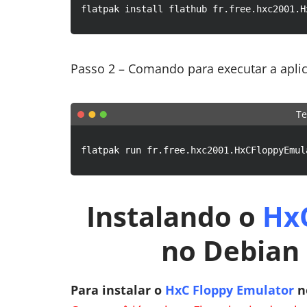
flatpak install flathub fr.free.hxc2001.H
Passo 2 – Comando para executar a apli
Te
flatpak run fr.free.hxc2001.HxCFloppyEmul
Instalando o
Hx
no Debian 
Para instalar o
HxC Floppy Emulator
n