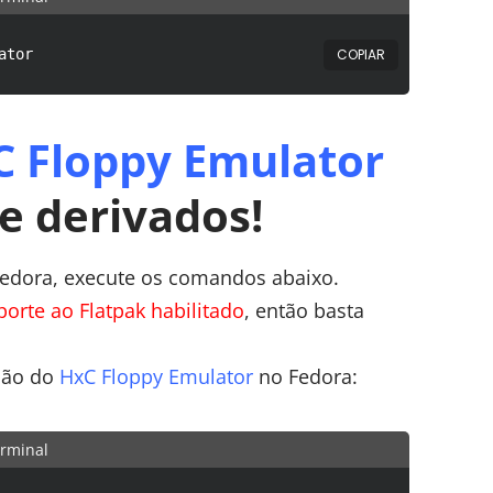
COPIAR
ator
C Floppy Emulator
e derivados!
edora, execute os comandos abaixo.
orte ao Flatpak habilitado
, então basta
ção do
HxC Floppy Emulator
no Fedora:
rminal