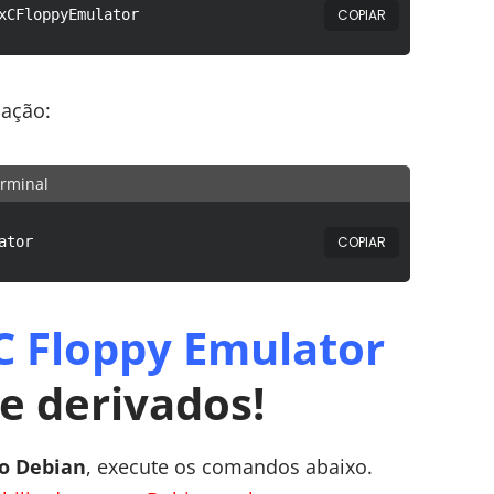
COPIAR
xCFloppyEmulator
cação:
rminal
COPIAR
ator
C Floppy Emulator
e derivados!
o Debian
, execute os comandos abaixo.