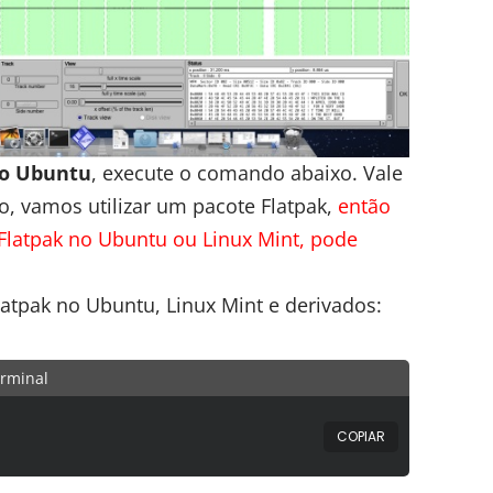
o Ubuntu
, execute o comando abaixo. Vale
o, vamos utilizar um pacote Flatpak,
então
o Flatpak no Ubuntu ou
Linux Mint
, pode
Flatpak no Ubuntu, Linux Mint e derivados:
rminal
COPIAR