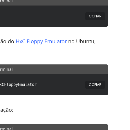
rminal
COPIAR
ção do
HxC Floppy Emulator
no Ubuntu,
rminal
COPIAR
xCFloppyEmulator
cação:
rminal