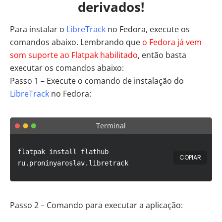
derivados!
Para instalar o
LibreTrack
no Fedora, execute os
comandos abaixo. Lembrando que
o Fedora já vem
som suporte ao Flatpak habilitado
, então basta
executar os comandos abaixo:
Passo 1 – Execute o comando de instalação do
LibreTrack
no Fedora:
Terminal
flatpak install flathub
COPIAR
ru.proninyaroslav.libretrack
Passo 2 – Comando para executar a aplicação: