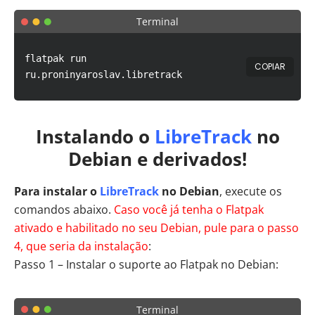
Terminal
flatpak run
COPIAR
ru.proninyaroslav.libretrack
Instalando o
LibreTrack
no
Debian e derivados!
Para instalar o
LibreTrack
no Debian
, execute os
comandos abaixo.
Caso você já tenha o Flatpak
ativado e habilitado no seu Debian, pule para o passo
4, que seria da instalação
:
Passo 1 – Instalar o suporte ao Flatpak no Debian:
Terminal