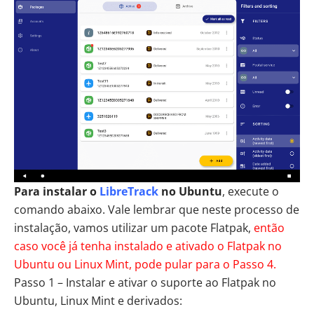
Para instalar o
LibreTrack
no Ubuntu
, execute o
comando abaixo. Vale lembrar que neste processo de
instalação, vamos utilizar um pacote Flatpak,
então
caso você já tenha instalado e ativado o Flatpak no
Ubuntu ou
Linux Mint
, pode pular para o Passo 4.
Passo 1 – Instalar e ativar o suporte ao Flatpak no
Ubuntu, Linux Mint e derivados: