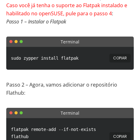
Caso você já tenha o suporte ao Flatpak instalado e
habilitado no openSUSE, pule para o passo 4
:
Passo 1 – Instalar o Flatpak
Terminal
COPIAR
sudo zypper install flatpak
Passo 2 – Agora, vamos adicionar o repositório
Flathub:
Terminal
flatpak remote-add --if-not-exists
COPIAR
flathub