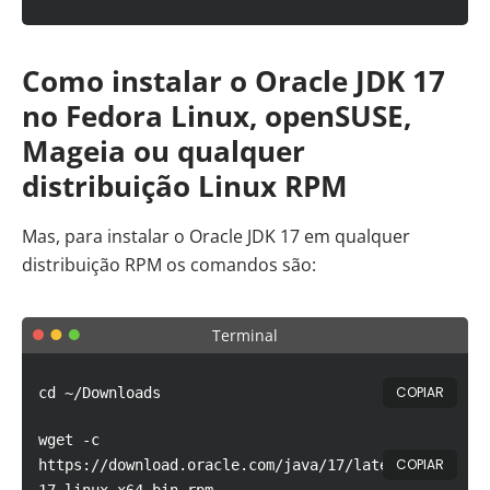
Como instalar o Oracle JDK 17
no Fedora Linux, openSUSE,
Mageia ou qualquer
distribuição Linux RPM
Mas, para instalar o Oracle JDK 17 em qualquer
distribuição RPM os comandos são:
Terminal
COPIAR
cd ~/Downloads
wget -c
COPIAR
https://download.oracle.com/java/17/latest/jdk-
17_linux-x64_bin.rpm