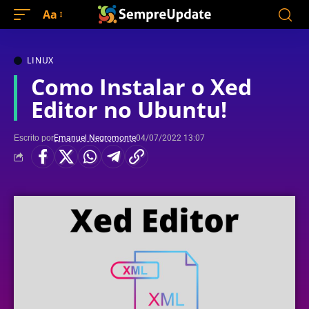
Aa
LINUX
Como Instalar o Xed
Editor no Ubuntu!
Escrito por
Emanuel Negromonte
04/07/2022 13:07