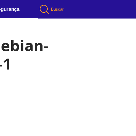
egurança
Buscar
ebian-
-1