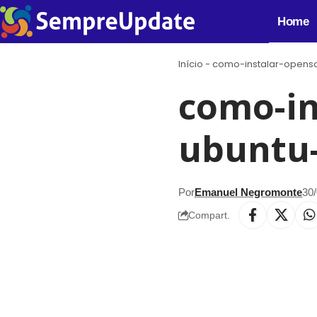
Home
Início
-
como-instalar-opensc
como-in
ubuntu-
Por
Emanuel Negromonte
30/
Compart.