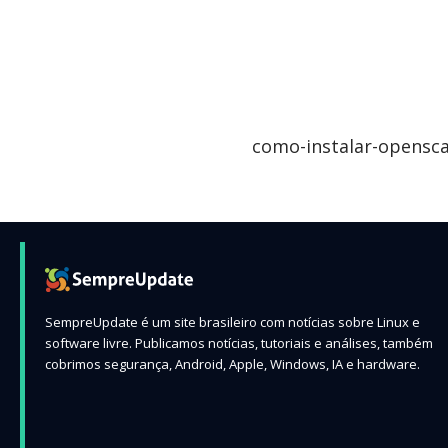
como-instalar-opensca
SempreUpdate é um site brasileiro com notícias sobre Linux e
software livre. Publicamos notícias, tutoriais e análises, também
cobrimos segurança, Android, Apple, Windows, IA e hardware.