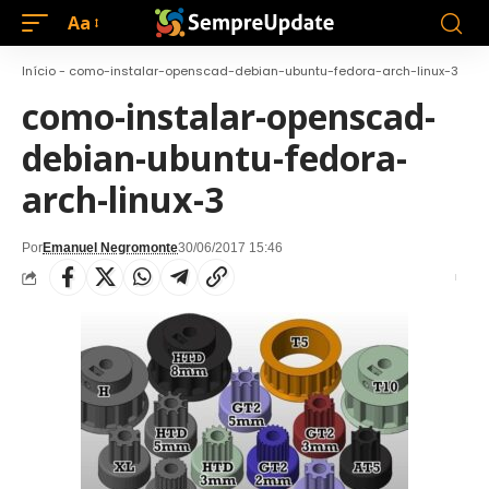
Aa
Início
-
como-instalar-openscad-debian-ubuntu-fedora-arch-linux-3
como-instalar-openscad-
debian-ubuntu-fedora-
arch-linux-3
Por
Emanuel Negromonte
30/06/2017 15:46