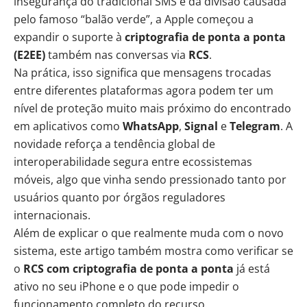
insegurança do tradicional SMS e da divisão causada
pelo famoso “balão verde”, a
Apple
começou a
expandir o suporte à
criptografia de ponta a ponta
(E2EE)
também nas conversas via
RCS
.
Na prática, isso significa que mensagens trocadas
entre diferentes plataformas agora podem ter um
nível de proteção muito mais próximo do encontrado
em aplicativos como
WhatsApp
,
Signal
e
Telegram
. A
novidade reforça a tendência global de
interoperabilidade segura entre ecossistemas
móveis, algo que vinha sendo pressionado tanto por
usuários quanto por órgãos reguladores
internacionais.
Além de explicar o que realmente muda com o novo
sistema, este artigo também mostra como verificar se
o
RCS
com criptografia de ponta a ponta
já está
ativo no seu iPhone e o que pode impedir o
funcionamento completo do recurso.