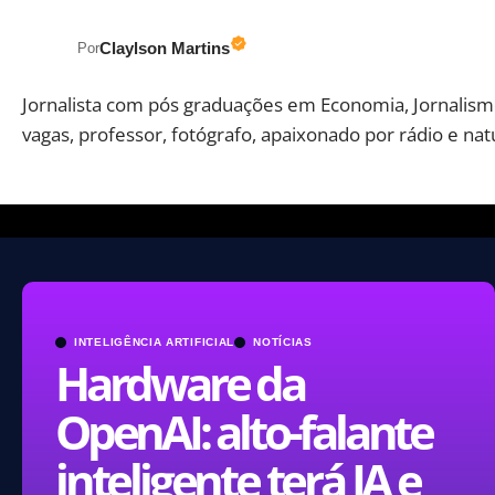
Claylson Martins
Por
Jornalista com pós graduações em Economia, Jornalismo
vagas, professor, fotógrafo, apaixonado por rádio e nat
INTELIGÊNCIA ARTIFICIAL
NOTÍCIAS
Hardware da
OpenAI: alto-falante
inteligente terá IA e