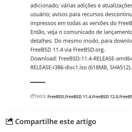
adicionado; várias adições e atualizações
usuário; avisos para recursos descontin
impressos em todas as versões do Free
Então, veja o
comunicado de lançament
detalhes. Do mesmo modo, para d
ownlo
FreeBSD 11.4 via
FreeBSD.org
.
Download
:
FreeBSD-11.4-RELEASE-amd64
RELEASE-i386-disc1.iso
(618MB,
SHA512
).
FreeBSD
FreeBSD 11.4
FreeBSD 12.0
FreeB
TAGS:
Compartilhe este artigo