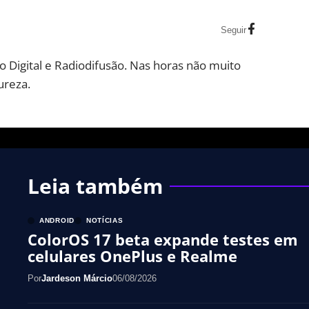
Seguir
 Digital e Radiodifusão. Nas horas não muito
ureza.
Leia também
ANDROID
NOTÍCIAS
ColorOS 17 beta expande testes em
celulares OnePlus e Realme
Por
Jardeson Márcio
06/08/2026