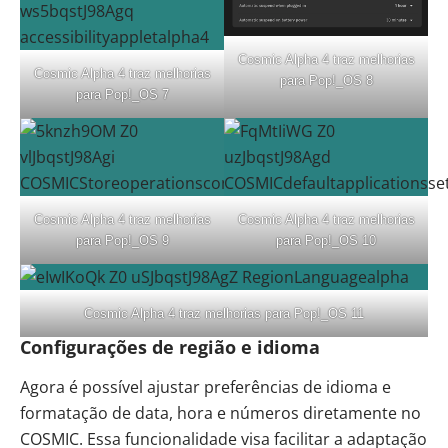
Cosmic Alpha 4 traz melhorias
Cosmic Alpha 4 traz melhorias
para Pop!_OS 8
para Pop!_OS 7
Cosmic Alpha 4 traz melhorias
Cosmic Alpha 4 traz melhorias
para Pop!_OS 9
para Pop!_OS 10
Cosmic Alpha 4 traz melhorias para Pop!_OS 11
Configurações de região e idioma
Agora é possível ajustar preferências de idioma e
formatação de data, hora e números diretamente no
COSMIC. Essa funcionalidade visa facilitar a adaptação