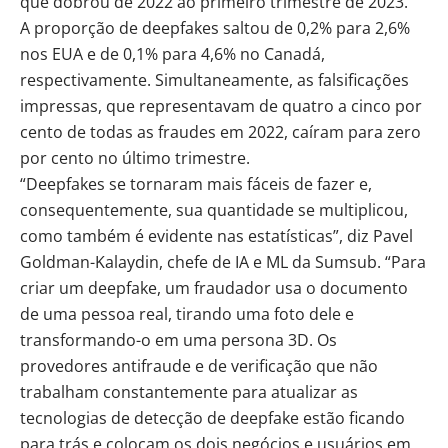
que dobrou de 2022 ao primeiro trimestre de 2023.
A proporção de
deepfakes
saltou de 0,2% para 2,6%
nos EUA e de 0,1% para 4,6% no Canadá,
respectivamente. Simultaneamente, as falsificações
impressas, que representavam de quatro a cinco por
cento de todas as fraudes em 2022, caíram para zero
por cento no último trimestre.
“Deepfakes se tornaram mais fáceis de fazer e,
consequentemente, sua quantidade se multiplicou,
como também é evidente nas estatísticas”, diz Pavel
Goldman-Kalaydin, chefe de IA e ML da Sumsub. “Para
criar um
deepfake
, um fraudador usa o documento
de uma pessoa real, tirando uma foto dele e
transformando-o em uma persona 3D. Os
provedores antifraude e de verificação que não
trabalham constantemente para atualizar as
tecnologias de detecção de deepfake estão ficando
para trás e colocam os dois negócios e usuários em