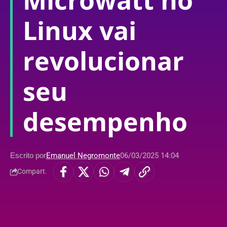
Microwatt no
Linux vai
revolucionar
seu
desempenho
Escrito por
Emanuel Negromonte
06/03/2025 14:04
Compart.