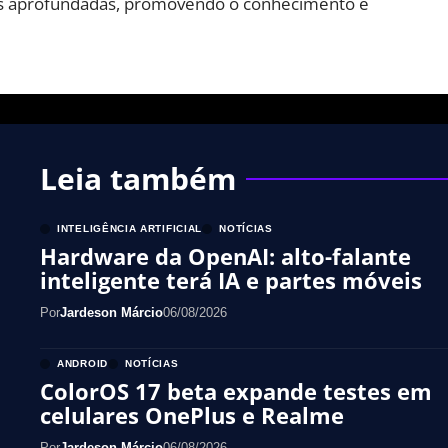
lises aprofundadas, promovendo o conhecimento e
Leia também
INTELIGÊNCIA ARTIFICIAL
NOTÍCIAS
Hardware da OpenAI: alto-falante
inteligente terá IA e partes móveis
Por
Jardeson Márcio
06/08/2026
ANDROID
NOTÍCIAS
ColorOS 17 beta expande testes em
celulares OnePlus e Realme
Por
Jardeson Márcio
06/08/2026