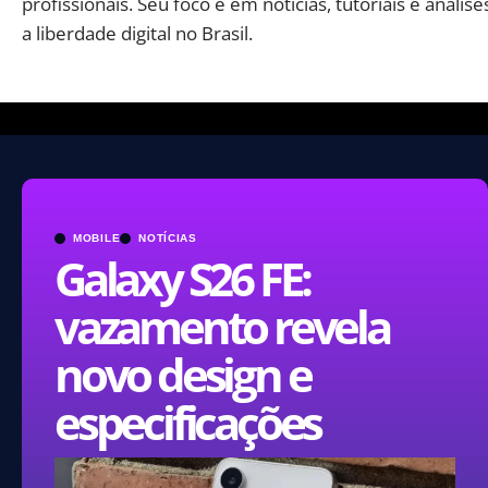
profissionais. Seu foco é em notícias, tutoriais e aná
a liberdade digital no Brasil.
MOBILE
NOTÍCIAS
Galaxy S26 FE:
vazamento revela
novo design e
especificações