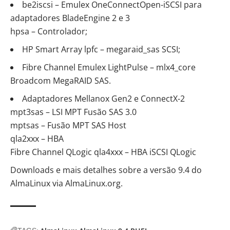
be2iscsi – Emulex OneConnectOpen-iSCSI para
adaptadores BladeEngine 2 e 3
hpsa – Controlador;
HP Smart Array lpfc – megaraid_sas SCSI;
Fibre Channel Emulex LightPulse – mlx4_core
Broadcom MegaRAID SAS.
Adaptadores Mellanox Gen2 e ConnectX-2
mpt3sas – LSI MPT Fusão SAS 3.0
mptsas – Fusão MPT SAS Host
qla2xxx – HBA
Fibre Channel QLogic qla4xxx – HBA iSCSI QLogic
Downloads e mais detalhes sobre a versão 9.4 do
AlmaLinux via AlmaLinux.org.