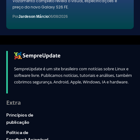
Vazamento completo revela o visual, especificações e
preço do novo Galaxy S26 FE.
Por
Jardeson Márcio
06/08/2026
SempreUpdate é um site brasileiro com notícias sobre Linux e
software livre. Publicamos notícias, tutoriais e análises, também
cobrimos segurança, Android, Apple, Windows, IA e hardware.
Extra
Princípios de
publicação
Política de
Feedback Acionável