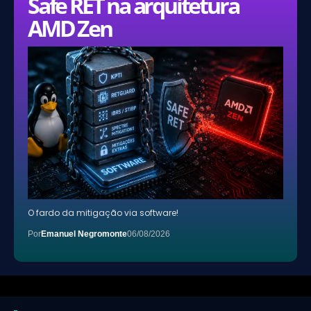
Safe RET na arquitetura
AMD Zen
O fardo da mitigação via software!
Por
Emanuel Negromonte
06/08/2026