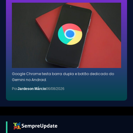
Google Chrome testa barra dupla e botão dedicado do
Gemini no Android.
Por
Jardeson Márcio
06/08/2026