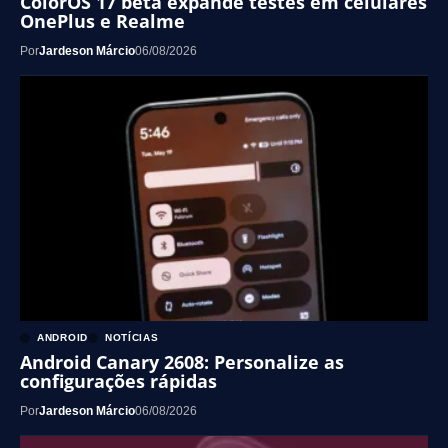
ColorOS 17 beta expande testes em celulares
OnePlus e Realme
Por
Jardeson Márcio
06/08/2026
ANDROID
NOTÍCIAS
Android Canary 2608: Personalize as
configurações rápidas
Por
Jardeson Márcio
06/08/2026