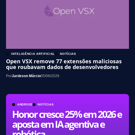
INTELIGÊNCIA ARTIFICIAL
NOTÍCIAS
Open VSX remove 77 extensões maliciosas
que roubavam dados de desenvolvedores
Por
Jardeson Márcio
05/08/2026
ANDROID
NOTÍCIAS
Honor cresce 25% em 2026 e
aposta em IA agentiva e
robótica