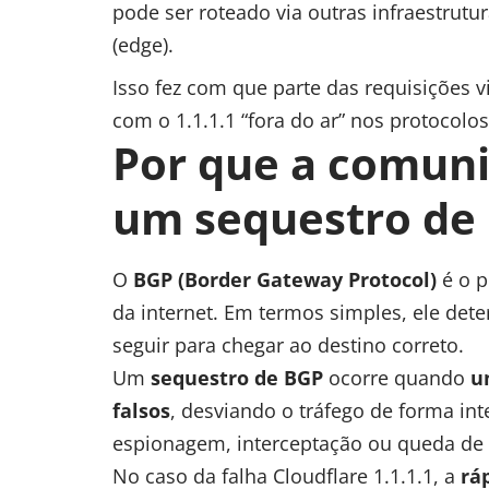
pode ser roteado via outras infraestrutu
(edge).
Isso fez com que parte das requisições v
com o 1.1.1.1 “fora do ar” nos protocolos
Por que a comuni
um sequestro de
O
BGP (Border Gateway Protocol)
é o p
da internet. Em termos simples, ele de
seguir para chegar ao destino correto.
Um
sequestro de BGP
ocorre quando
u
falsos
, desviando o tráfego de forma int
espionagem, interceptação ou queda de s
No caso da falha Cloudflare 1.1.1.1, a
rá