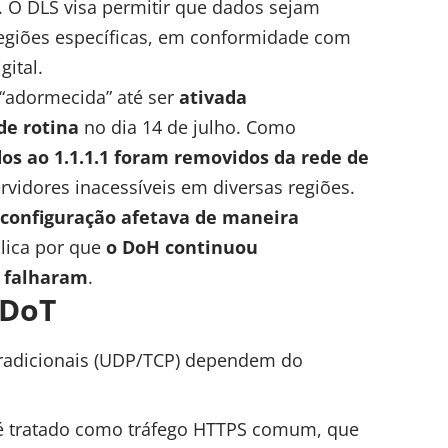
. O DLS visa permitir que dados sejam
egiões específicas, em conformidade com
gital.
 “adormecida” até ser
ativada
de rotina
no dia 14 de julho. Como
dos ao 1.1.1.1 foram removidos da rede de
rvidores inacessíveis em diversas regiões.
 configuração afetava de maneira
plica por que
o DoH continuou
T falharam
.
 DoT
tradicionais (UDP/TCP) dependem do
, é tratado como tráfego HTTPS comum, que