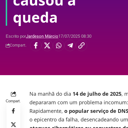
causou a
queda
Escrito por
Jardeson Márcio
17/07/2025 08:30
Compart.
Na manhã do dia
14 de julho de 2025
, 
Compart.
depararam com um problema incomum: e
Rapidamente,
o popular serviço de DNS 
o epicentro da falha, desencadeando um
ataques cibernéticos ou sequestros d