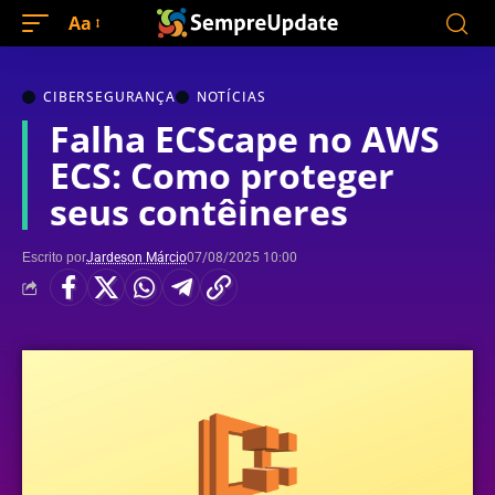
Aa
CIBERSEGURANÇA
NOTÍCIAS
Falha ECScape no AWS
ECS: Como proteger
seus contêineres
Escrito por
Jardeson Márcio
07/08/2025 10:00