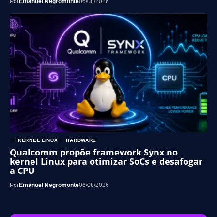
Por
Emanuel Negromonte
06/08/2026
KERNEL LINUX
HARDWARE
Qualcomm propõe framework Synx no
kernel Linux para otimizar SoCs e desafogar
a CPU
Por
Emanuel Negromonte
06/08/2026