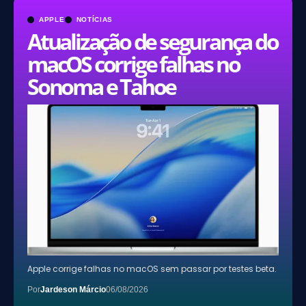
APPLE
NOTÍCIAS
Atualização de segurança do
macOS corrige falhas no
Sonoma e Tahoe
Apple corrige falhas no macOS sem passar por testes beta.
Por
Jardeson Márcio
06/08/2026