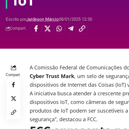
IoT
Escrito por
Jardeson Márcio
08/01/2025 12:30
Compart.
A Comissão Federal de Comunicações do
Compart.
Cyber Trust Mark
, um selo de segurança
dispositivos de Internet das Coisas (
IoT
)
A iniciativa busca atender à crescente 
dispositivos IoT, como câmeras de segur
produtos de IoT podem ser suscetíveis a
segurança”, destacou a FCC.