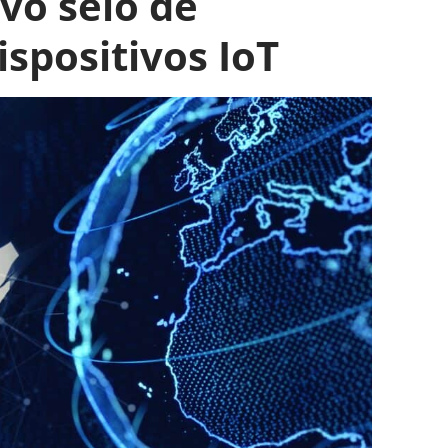
vo selo de
spositivos IoT