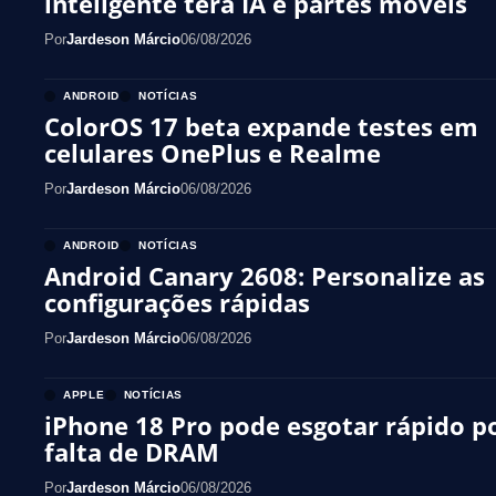
inteligente terá IA e partes móveis
Por
Jardeson Márcio
06/08/2026
ANDROID
NOTÍCIAS
ColorOS 17 beta expande testes em
celulares OnePlus e Realme
Por
Jardeson Márcio
06/08/2026
ANDROID
NOTÍCIAS
Android Canary 2608: Personalize as
configurações rápidas
Por
Jardeson Márcio
06/08/2026
APPLE
NOTÍCIAS
iPhone 18 Pro pode esgotar rápido p
falta de DRAM
Por
Jardeson Márcio
06/08/2026