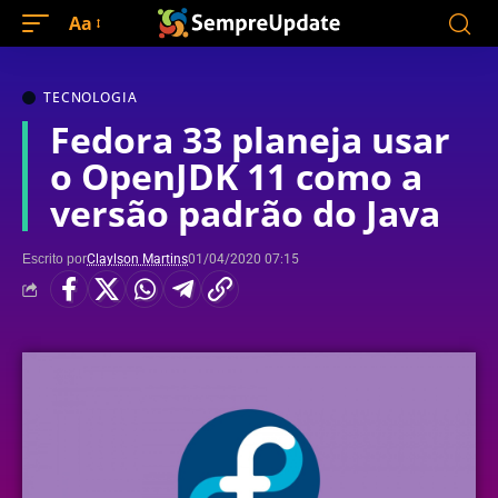
Aa
TECNOLOGIA
Fedora 33 planeja usar
o OpenJDK 11 como a
versão padrão do Java
Escrito por
Claylson Martins
01/04/2020 07:15