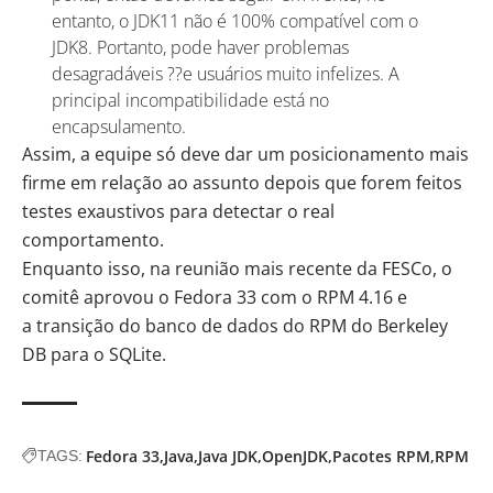
entanto, o JDK11 não é 100% compatível com o
JDK8. Portanto, pode haver problemas
desagradáveis ??e usuários muito infelizes. A
principal incompatibilidade está no
encapsulamento.
Assim, a equipe só deve dar um posicionamento mais
firme em relação ao assunto depois que forem feitos
testes exaustivos para detectar o real
comportamento.
Enquanto isso, na
reunião
mais recente da
FESCo
, o
comitê aprovou o
Fedora 33
com o RPM 4.16 e
a transição do banco de dados do RPM do Berkeley
DB para o SQLite.
Fedora 33
Java
Java JDK
OpenJDK
Pacotes RPM
RPM
TAGS: