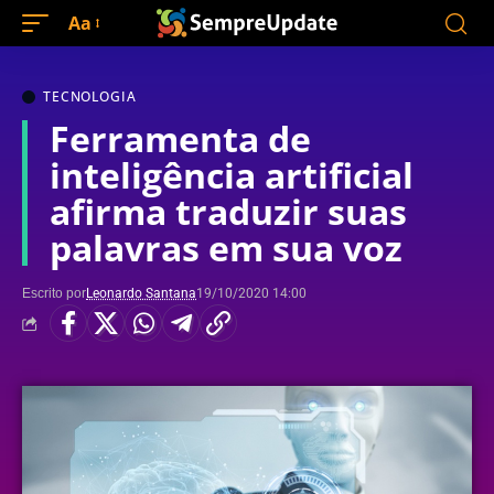
Aa
TECNOLOGIA
Ferramenta de
inteligência artificial
afirma traduzir suas
palavras em sua voz
Escrito por
Leonardo Santana
19/10/2020 14:00