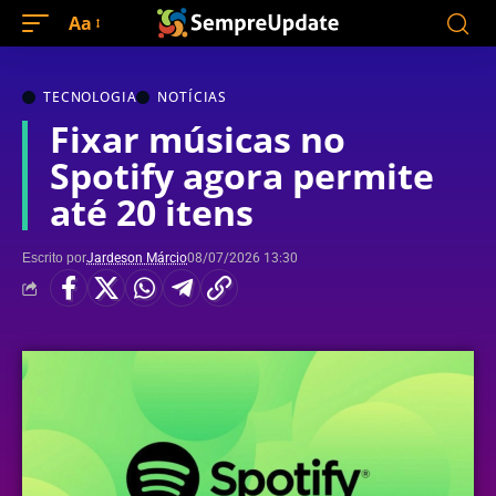
Aa
TECNOLOGIA
NOTÍCIAS
Fixar músicas no
Spotify agora permite
até 20 itens
Escrito por
Jardeson Márcio
08/07/2026 13:30