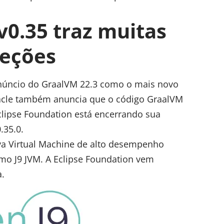
v0.35 traz muitas
reções
anúncio do GraalVM 22.3 como o mais novo
racle também anuncia que o código GraalVM
clipse Foundation está encerrando sua
.35.0.
ava Virtual Machine de alto desempenho
mo J9 JVM. A Eclipse Foundation vem
.