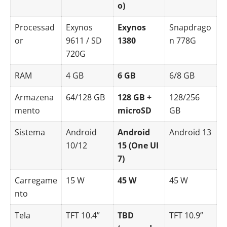
o)
Processad
Exynos
Exynos
Snapdrago
or
9611 / SD
1380
n 778G
720G
RAM
4 GB
6 GB
6/8 GB
Armazena
64/128 GB
128 GB +
128/256
mento
microSD
GB
Sistema
Android
Android
Android 13
10/12
15 (One UI
7)
Carregame
15 W
45 W
45 W
nto
Tela
TFT 10.4”
TBD
TFT 10.9”