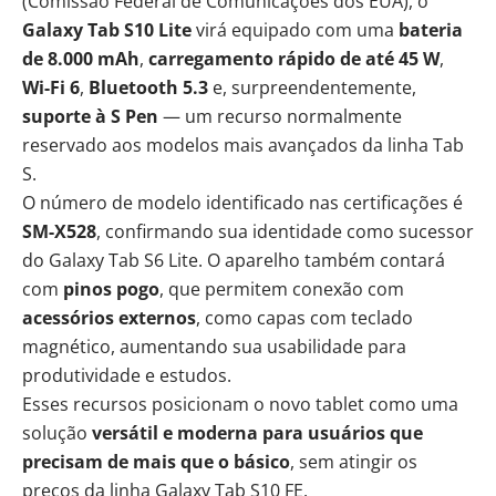
(Comissão Federal de Comunicações dos EUA), o
Galaxy Tab S10 Lite
virá equipado com uma
bateria
de 8.000 mAh
,
carregamento rápido de até 45 W
,
Wi-Fi 6
,
Bluetooth 5.3
e, surpreendentemente,
suporte à S Pen
— um recurso normalmente
reservado aos modelos mais avançados da linha Tab
S.
O número de modelo identificado nas certificações é
SM-X528
, confirmando sua identidade como sucessor
do Galaxy Tab S6 Lite. O aparelho também contará
com
pinos pogo
, que permitem conexão com
acessórios externos
, como capas com teclado
magnético, aumentando sua usabilidade para
produtividade
e estudos.
Esses recursos posicionam o novo tablet como uma
solução
versátil e moderna para usuários que
precisam de mais que o básico
, sem atingir os
preços da linha Galaxy Tab S10 FE.