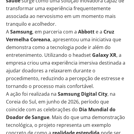
saúde
surge como uma solução inovadora capaz de
transformar uma experiência frequentemente
associada ao nervosismo em um momento mais
tranquilo e acolhedor.
A
Samsung
, em parceria com a
Abbott
e a
Cruz
Vermelha Coreana
, apresentou uma iniciativa que
demonstra como a tecnologia pode ir além do
entretenimento. Utilizando o headset
Galaxy XR
, a
empresa criou uma experiência imersiva destinada a
ajudar doadores a relaxarem durante o
procedimento, reduzindo a percepção de estresse e
tornando o processo mais confortável.
A ação foi realizada na
Samsung Digital City
, na
Coreia do Sul, em junho de 2026, período que
coincide com as celebrações do
Dia Mundial do
Doador de Sangue
. Mais do que uma demonstração
tecnológica, o projeto representa um exemplo
concreto de como a
realidade estendida
pode ser