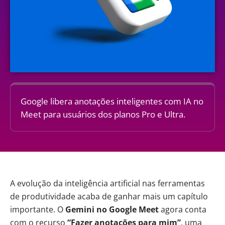
Google libera anotações inteligentes com IA no
Meet para usuários dos planos Pro e Ultra.
A evolução da inteligência artificial nas ferramentas
de produtividade acaba de ganhar mais um capítulo
importante. O
Gemini
no Google Meet
agora conta
com o recurso
“Fazer anotações para mim”
, uma