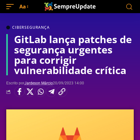
Aa
CIBERSEGURANÇA
GitLab lança patches de
segurança urgentes
para corrigir
vulnerabilidade crítica
Escrito por
Jardeson Márcio
20/09/2023 14:00