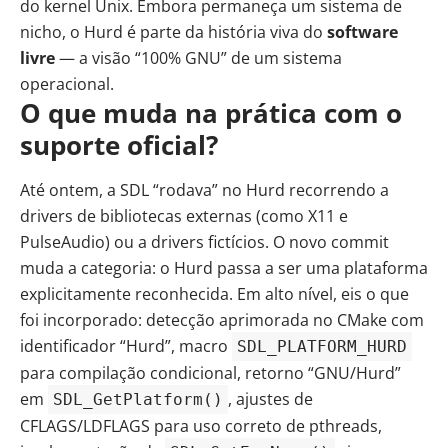
do kernel Unix. Embora permaneça um sistema de
nicho, o Hurd é parte da história viva do
software
livre
— a visão “100% GNU” de um sistema
operacional.
O que muda na prática com o
suporte oficial?
Até ontem, a SDL “rodava” no Hurd recorrendo a
drivers de bibliotecas externas (como X11 e
PulseAudio) ou a drivers fictícios. O novo commit
muda a categoria: o Hurd passa a ser uma plataforma
explicitamente reconhecida. Em alto nível, eis o que
foi incorporado: detecção aprimorada no CMake com
identificador “Hurd”, macro
SDL_PLATFORM_HURD
para compilação condicional, retorno “GNU/Hurd”
em
, ajustes de
SDL_GetPlatform()
CFLAGS/LDFLAGS para uso correto de pthreads,