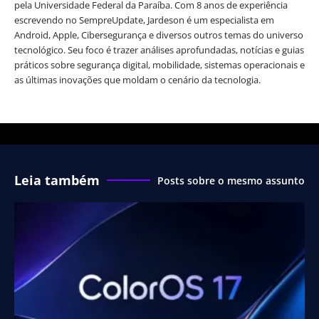
pela Universidade Federal da Paraíba. Com 8 anos de experiência
escrevendo no SempreUpdate, Jardeson é um especialista em
Android, Apple, Cibersegurança e diversos outros temas do universo
tecnológico. Seu foco é trazer análises aprofundadas, notícias e guias
práticos sobre segurança digital, mobilidade, sistemas operacionais e
as últimas inovações que moldam o cenário da tecnologia.
Leia também
Posts sobre o mesmo assunto