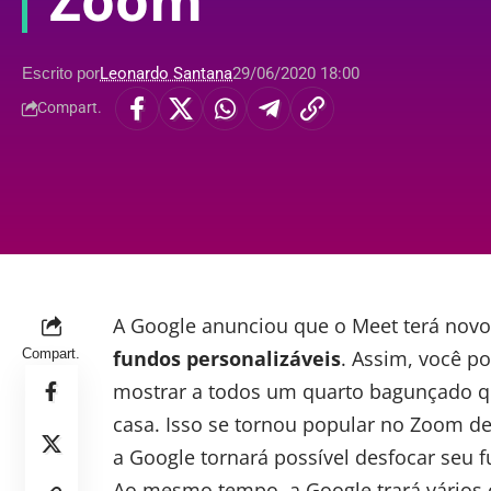
Zoom
Escrito por
Leonardo Santana
29/06/2020 18:00
Compart.
A Google
anunciou
que o Meet terá novo
Compart.
fundos personalizáveis
. Assim, você p
mostrar a todos um quarto bagunçado q
casa. Isso se tornou popular no Zoom de
a Google tornará possível desfocar seu
Ao mesmo tempo, a Google trará vários ou