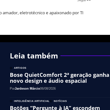
Seguir
o amador, eletrotécnico e apaixonado por TI
Leia também
ARTIGOS
Bose QuietComfort 2ª geração ganha
novo design e áudio espacial
Por
Jardeson Márcio
06/08/2026
INTELIGÊNCIA ARTIFICIAL
NOTÍCIAS
Botões “Pergunte à IA” escondem