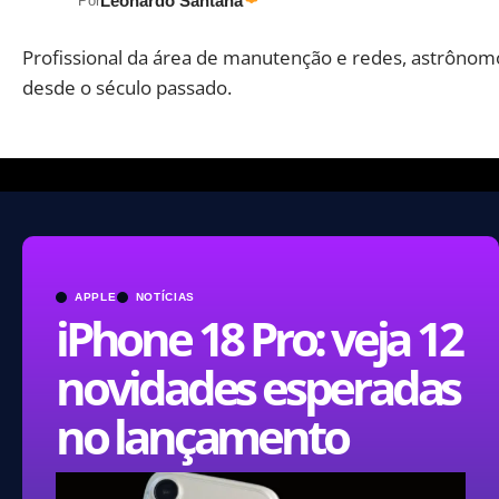
Leonardo Santana
Por
Profissional da área de manutenção e redes, astrônom
desde o século passado.
APPLE
NOTÍCIAS
iPhone 18 Pro: veja 12
novidades esperadas
no lançamento