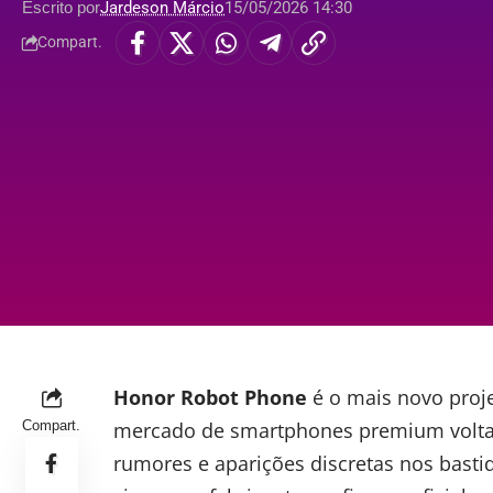
Escrito por
Jardeson Márcio
15/05/2026 14:30
Compart.
Honor Robot Phone
é o mais novo proj
Compart.
mercado de smartphones premium voltad
rumores e aparições discretas nos basti