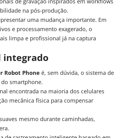
onais de gravação inspirados em workflows
ibilidade na pós-produção.
 representar uma mudança importante. Em
sivos e processamento exagerado, o
s limpa e profissional já na captura
l integrado
r Robot Phone
é, sem dúvida, o sistema de
 do smartphone.
ional encontrada na maioria dos celulares
ão mecânica física para compensar
is suaves mesmo durante caminhadas,
era.
 de rastreamento inteligente baseado em