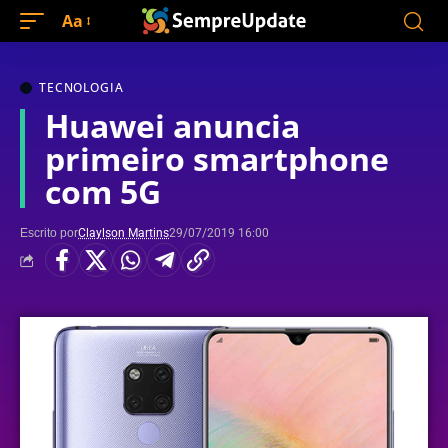
Aa
TECNOLOGIA
Huawei anuncia
primeiro smartphone
com 5G
Escrito por
Claylson Martins
29/07/2019 16:00