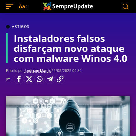
Aa
ARTIGOS
Instaladores falsos
disfarçam novo ataque
com malware Winos 4.0
Escrito por
Jardeson Márcio
26/05/2025 09:30