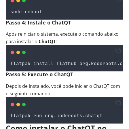
sudo
reboot
Passo 4: Instale o ChatQT
Após reiniciar o sistema, execute o comando abaixo
para instalar o
ChatQT
:
flatpak
install
flathub
org
.
koderoots
.
cha
Passo 5: Execute o ChatQT
Depois de instalado, você pode iniciar o ChatQT com
o seguinte comando:
flatpak
run
org
.
koderoots
.
chatqt
Como instalar o ChatQT no