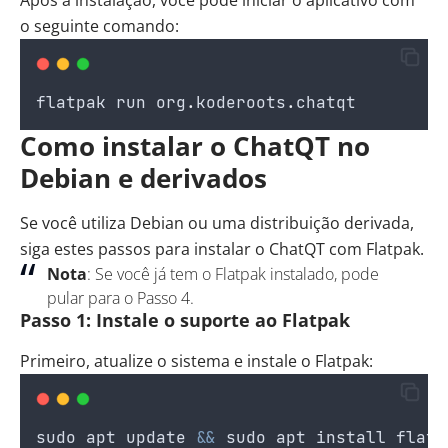
Após a instalação, você pode iniciar o aplicativo com
o seguinte comando:
flatpak
run
org
.
koderoots
.
chatqt
Como instalar o ChatQT no
Debian e derivados
Se você utiliza Debian ou uma distribuição derivada,
siga estes passos para instalar o ChatQT com Flatpak.
Nota
: Se você já tem o Flatpak instalado, pode
pular para o Passo 4.
Passo 1: Instale o suporte ao Flatpak
Primeiro, atualize o sistema e instale o Flatpak:
sudo
apt
update
&&
sudo
apt
install
flatp