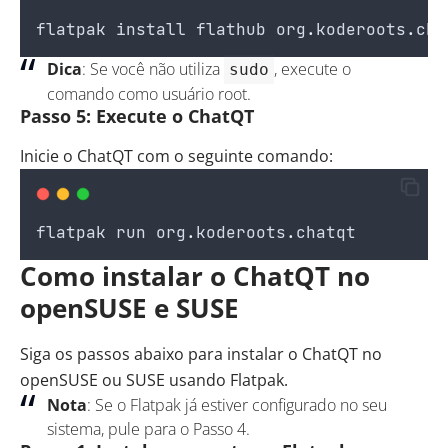
flatpak
install
flathub
org
.
koderoots
.
cha
Dica
: Se você não utiliza
, execute o
sudo
comando como usuário root.
Passo 5: Execute o ChatQT
Inicie o ChatQT com o seguinte comando:
flatpak
run
org
.
koderoots
.
chatqt
Como instalar o ChatQT no
openSUSE e SUSE
Siga os passos abaixo para instalar o ChatQT no
openSUSE ou SUSE usando Flatpak.
Nota
: Se o Flatpak já estiver configurado no seu
sistema, pule para o Passo 4.