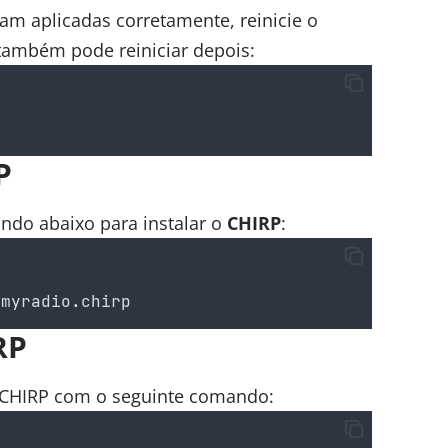
am aplicadas corretamente, reinicie o
também pode reiniciar depois:
P
ando abaixo para instalar o
CHIRP
:
pmyradio
.
chirp
RP
o CHIRP com o seguinte comando: