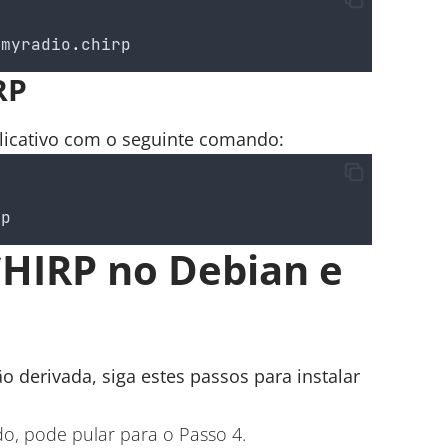
pmyradio
.
chirp
RP
plicativo com o seguinte comando:
rp
CHIRP no Debian e
o derivada, siga estes passos para instalar
ado, pode pular para o Passo 4.