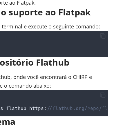
orte ao Flatpak
.
e o suporte ao Flatpak
o terminal e execute o seguinte comando:
ositório Flathub
athub, onde você encontrará o CHIRP e
ute o comando abaixo:
ts
flathub
 https
:
//flathub.org/repo/flathub.f
tema