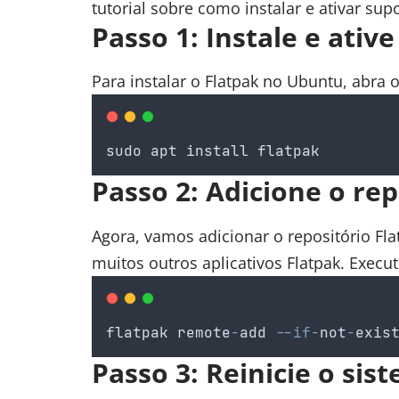
tutorial sobre
como instalar e ativar sup
Passo 1: Instale e ativ
Para instalar o Flatpak no Ubuntu, abra 
sudo
apt
install
flatpak
Passo 2: Adicione o rep
Agora, vamos adicionar o repositório Fl
muitos outros aplicativos Flatpak. Exec
flatpak
remote
-
add
--if-
not
-
exis
Passo 3: Reinicie o sis