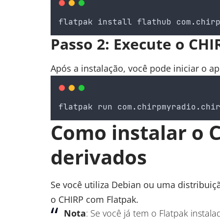
flatpak
install
flathub
com
.
chir
Passo 2: Execute o CHI
Após a instalação, você pode iniciar o a
flatpak
run
com
.
chirpmyradio
.
chi
Como instalar o 
derivados
Se você utiliza Debian ou uma distribuiçã
o CHIRP com Flatpak.
Nota
: Se você já tem o Flatpak instal