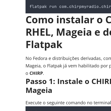
flatpak
run
com
.
chirpmyradio
.
chi
Como instalar o 
RHEL, Mageia e d
Flatpak
No Fedora e distribuições derivadas, co
Mageia, o Flatpak já vem habilitado por 
o
CHIRP
.
Passo 1: Instale o CHI
Mageia
Execute o seguinte comando no terminal