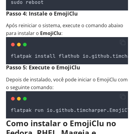
sudo
reboot
Passo 4: Instale o EmojiClu
Após reiniciar o sistema, execute o comando abaixo
para instalar o
EmojiClu
:
flatpak
install
flathub
io
.
github
.
timchar
Passo 5: Execute o EmojiClu
Depois de instalado, você pode iniciar o EmojiClu com
o seguinte comando:
flatpak
run
io
.
github
.
timcharper
.
EmojiClu
Como instalar o EmojiClu no
Fedora, RHEL, Mageia e