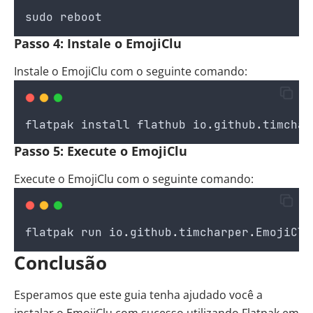
sudo
reboot
Passo 4: Instale o EmojiClu
Instale o EmojiClu com o seguinte comando:
flatpak
install
flathub
io
.
github
.
timchar
Passo 5: Execute o EmojiClu
Execute o EmojiClu com o seguinte comando:
flatpak
run
io
.
github
.
timcharper
.
EmojiClu
Conclusão
Esperamos que este guia tenha ajudado você a
instalar o EmojiClu com sucesso utilizando Flatpak em