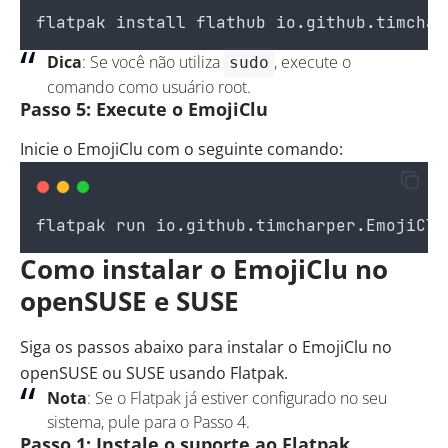
flatpak
install
flathub
io
.
github
.
timchar
Dica
: Se você não utiliza
, execute o
sudo
comando como usuário root.
Passo 5: Execute o EmojiClu
Inicie o EmojiClu com o seguinte comando:
flatpak
run
io
.
github
.
timcharper
.
EmojiClu
Como instalar o EmojiClu no
openSUSE e SUSE
Siga os passos abaixo para instalar o EmojiClu no
openSUSE ou SUSE usando Flatpak.
Nota
: Se o Flatpak já estiver configurado no seu
sistema, pule para o Passo 4.
Passo 1: Instale o suporte ao Flatpak