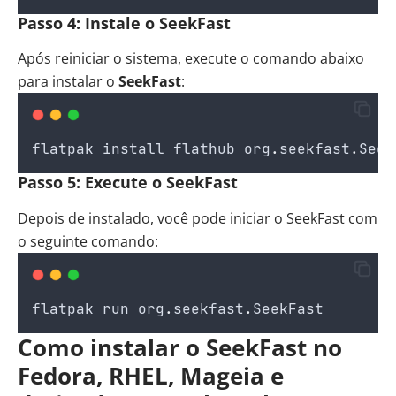
Passo 4: Instale o SeekFast
Após reiniciar o sistema, execute o comando abaixo
para instalar o
SeekFast
:
flatpak
install
flathub
org
.
seekfast
.
Seek
Passo 5: Execute o SeekFast
Depois de instalado, você pode iniciar o SeekFast com
o seguinte comando:
flatpak
run
org
.
seekfast
.
SeekFast
Como instalar o SeekFast no
Fedora, RHEL, Mageia e