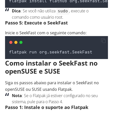
flatpak
install
flathub
org
.
seekfast
.
Seek
Dica
: Se você não utiliza
, execute o
sudo
comando como usuário root.
Passo 5: Execute o SeekFast
Inicie o SeekFast com o seguinte comando:
flatpak
run
org
.
seekfast
.
SeekFast
Como instalar o SeekFast no
openSUSE e SUSE
Siga os passos abaixo para instalar o SeekFast no
openSUSE ou SUSE usando Flatpak.
Nota
: Se o Flatpak já estiver configurado no seu
sistema, pule para o Passo 4.
Passo 1: Instale o suporte ao Flatpak