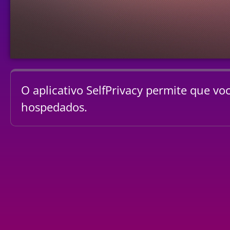
O aplicativo SelfPrivacy permite que vo
hospedados.