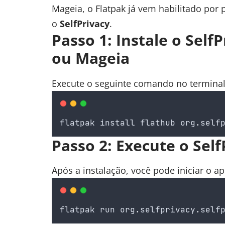
Mageia, o Flatpak já vem habilitado por 
o
SelfPrivacy
.
Passo 1: Instale o Self
ou Mageia
Execute o seguinte comando no terminal
flatpak
install
flathub
org
.
self
Passo 2: Execute o Self
Após a instalação, você pode iniciar o a
flatpak
run
org
.
selfprivacy
.
self