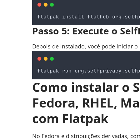
flatpak
install
flathub
org
.
self
Passo 5: Execute o Self
Depois de instalado, você pode iniciar 
flatpak
run
org
.
selfprivacy
.
self
Como instalar o S
Fedora, RHEL, Ma
com Flatpak
No Fedora e distribuições derivadas, co