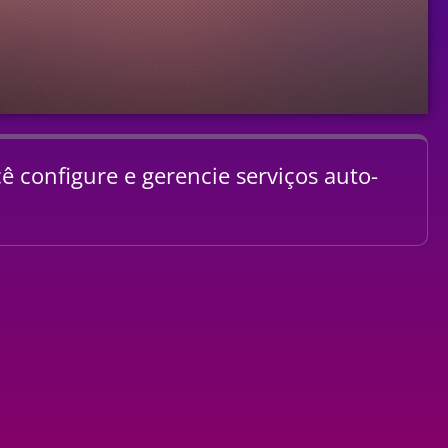
cê configure e gerencie serviços auto-