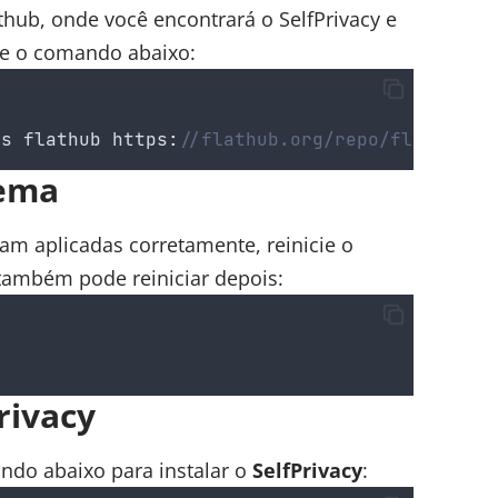
thub, onde você encontrará o SelfPrivacy e
ute o comando abaixo:
ts
flathub
 https
:
//flathub.org/repo/flathub.f
tema
am aplicadas corretamente, reinicie o
também pode reiniciar depois:
rivacy
ando abaixo para instalar o
SelfPrivacy
: