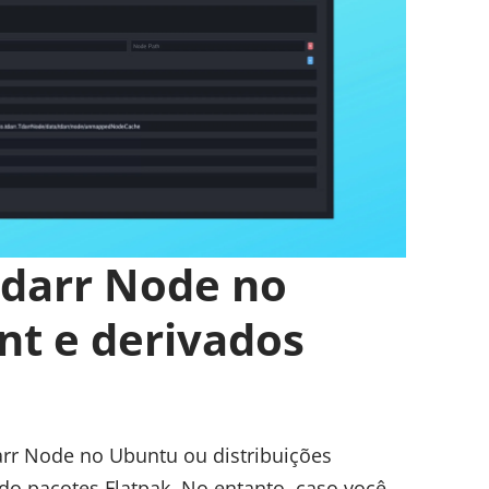
Tdarr Node no
nt e derivados
darr Node no Ubuntu ou distribuições
ando pacotes Flatpak. No entanto, caso você