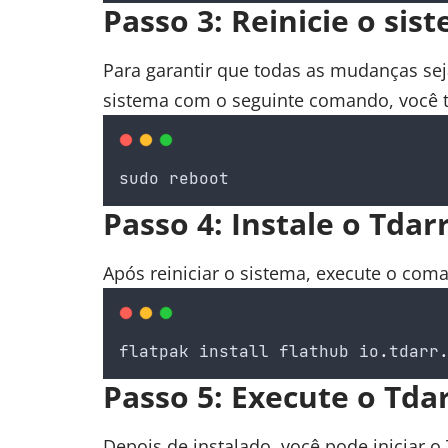
Passo 3: Reinicie o sis
Para garantir que todas as mudanças sej
sistema com o seguinte comando, você 
sudo
reboot
Passo 4: Instale o Tda
Após reiniciar o sistema, execute o com
flatpak
install
flathub
io
.
tdarr
Passo 5: Execute o Tda
Depois de instalado, você pode iniciar