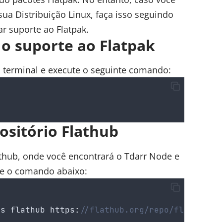
sua Distribuição Linux, faça isso seguindo
ar suporte ao Flatpak
.
e o suporte ao Flatpak
o terminal e execute o seguinte comando:
ositório Flathub
athub, onde você encontrará o Tdarr Node e
ute o comando abaixo:
ts
flathub
 https
:
//flathub.org/repo/flathub.f