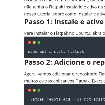
não tenha o Flatpak instalado e ativo na 
nosso tutorial sobre
como instalar e ativ
Passo 1: Instale e ativ
Para instalar o Flatpak no Ubuntu, abra 
sudo
apt
install
flatpak
Passo 2: Adicione o rep
Agora, vamos adicionar o repositório Fl
muitos outros aplicativos Flatpak. Exec
flatpak
remote
-
add
--if-
not
-
exis