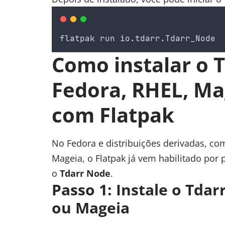
flatpak
run
io
.
tdarr
.
Tdarr_Node
Como instalar o 
Fedora, RHEL, Ma
com Flatpak
No Fedora e distribuições derivadas, co
Mageia, o Flatpak já vem habilitado por 
o
Tdarr Node
.
Passo 1: Instale o Tda
ou Mageia