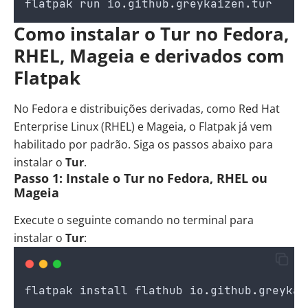
flatpak
run
io
.
github
.
greykaizen
.
tur
Como instalar o Tur no Fedora,
RHEL, Mageia e derivados com
Flatpak
No Fedora e distribuições derivadas, como Red Hat
Enterprise Linux (RHEL) e Mageia, o Flatpak já vem
habilitado por padrão. Siga os passos abaixo para
instalar o
Tur
.
Passo 1: Instale o Tur no Fedora, RHEL ou
Mageia
Execute o seguinte comando no terminal para
instalar o
Tur
:
flatpak
install
flathub
io
.
github
.
greykai